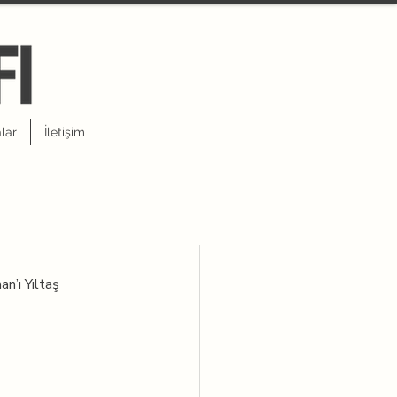
lar
İletişim
’ı Yıltaş 