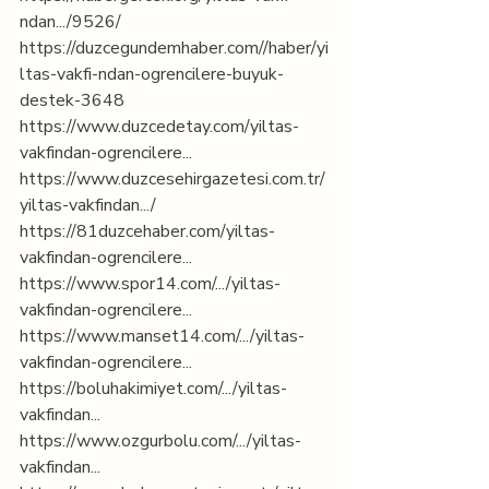
ndan.../9526/
https://duzcegundemhaber.com//haber/yi
ltas-vakfi-ndan-ogrencilere-buyuk-
destek-3648
https://www.duzcedetay.com/yiltas-
vakfindan-ogrencilere
...
https://www.duzcesehirgazetesi.com.tr/
yiltas-vakfindan.../
https://81duzcehaber.com/yiltas-
vakfindan-ogrencilere
...
https://www.spor14.com/.../yiltas-
vakfindan-ogrencilere
...
https://www.manset14.com/.../yiltas-
vakfindan-ogrencilere
...
https://boluhakimiyet.com/.../yiltas-
vakfindan
...
https://www.ozgurbolu.com/.../yiltas-
vakfindan
...