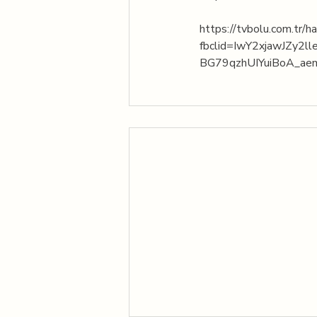
https://tvbolu.com.tr/h
fbclid=IwY2xjawJZ
BG79qzhUIYuiBoA_aem