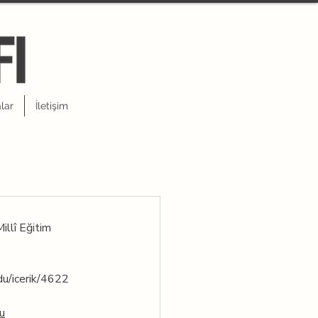
lar
İletişim
illî Eğitim 
du/icerik/4622
u