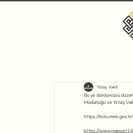
Yıltaş Vakfı
Bu yıl dördüncüsü düzenl
Müdürlüğü ve Yıltaş Vak
https://bolu.meb.gov.tr
https://www.manset14.c