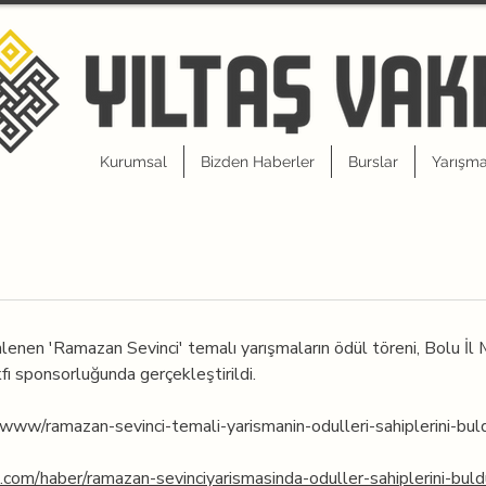
Kurumsal
Bizden Haberler
Burslar
Yarışma
enen 'Ramazan Sevinci' temalı yarışmaların ödül töreni, Bolu İl M
fı sponsorluğunda gerçekleştirildi.
/www/ramazan-sevinci-temali-yarismanin-odulleri-sahiplerini-bul
om/haber/ramazan-sevinciyarismasinda-oduller-sahiplerini-buld