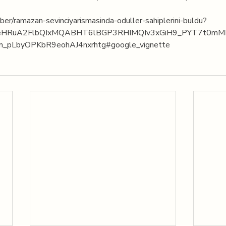
aber/ramazan-sevinciyarismasinda-oduller-sahiplerini-buldu?
y2lleHRuA2FlbQIxMQABHT6lBGP3RHIMQIv3xGiH9_PYT7t0m
_pLbyOPKbR9eohAJ4nxrhtg#google_vignette