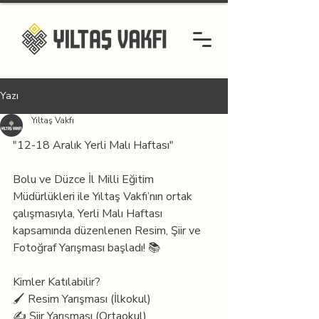
Yazı
Yıltaş Vakfı
"12-18 Aralık Yerli Malı Haftası"
Bolu ve Düzce İl Milli Eğitim 
Müdürlükleri ile Yıltaş Vakfı’nın ortak 
çalışmasıyla, Yerli Malı Haftası 
kapsamında düzenlenen Resim, Şiir ve 
Fotoğraf Yarışması başladı! 📚
Kimler Katılabilir?
🖌️ Resim Yarışması (İlkokul)
✍️ Şiir Yarışması (Ortaokul)