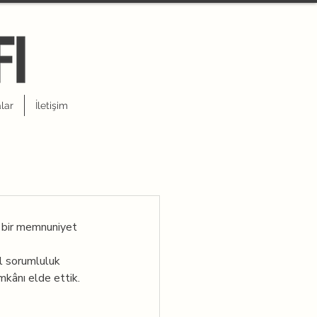
lar
İletişim
 bir memnuniyet 
al sorumluluk 
mkânı elde ettik.